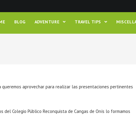
ME
BLOG
ADVENTURE
TRAVEL TIPS
MISCEL
a queremos aprovechar para realizar las presentaciones pertinentes
os del Colegio Público Reconquista de Cangas de Onís lo formamos