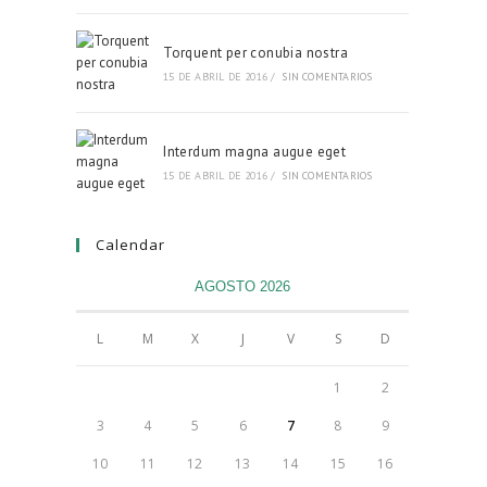
Torquent per conubia nostra
15 DE ABRIL DE 2016
/
SIN COMENTARIOS
Interdum magna augue eget
15 DE ABRIL DE 2016
/
SIN COMENTARIOS
Calendar
AGOSTO 2026
L
M
X
J
V
S
D
1
2
3
4
5
6
7
8
9
10
11
12
13
14
15
16