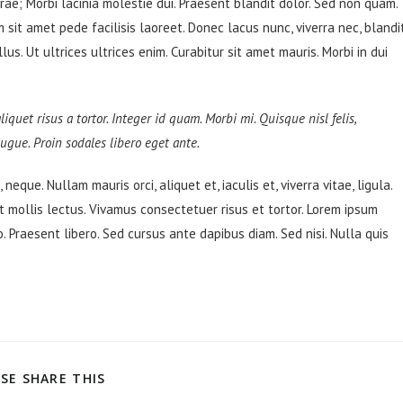
urae; Morbi lacinia molestie dui. Praesent blandit dolor. Sed non quam.
sit amet pede facilisis laoreet. Donec lacus nunc, viverra nec, blandi
s. Ut ultrices ultrices enim. Curabitur sit amet mauris. Morbi in dui
liquet risus a tortor. Integer id quam. Morbi mi. Quisque nisl felis,
 augue. Proin sodales libero eget ante.
neque. Nullam mauris orci, aliquet et, iaculis et, viverra vitae, ligula.
t mollis lectus. Vivamus consectetuer risus et tortor. Lorem ipsum
o. Praesent libero. Sed cursus ante dapibus diam. Sed nisi. Nulla quis
COMPARTIR
SE SHARE THIS
ESTE