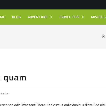
OME
BLOG
ADVENTURE
TRAVEL TIPS
MISCEL
n quam
s
ntarios
teger nec odio. Praesent libero. Sed cursus ante dapibus diam. Sed nisi.