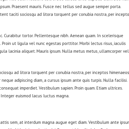
 ipsum. Praesent mauris. Fusce nec tellus sed augue semper porta.
tent taciti sociosqu ad litora torquent per conubia nostra, per incept
unc. Curabitur tortor. Pellentesque nibh. Aenean quam. In scelerisque
Proin ut ligula vel nunc egestas porttitor. Morbi lectus risus, iaculis
ligula lacinia aliquet. Mauris ipsum. Nulla metus metus, ullamcorper vel
ociosqu ad litora torquent per conubia nostra, per inceptos himenaeos
 neque adipiscing diam, a cursus ipsum ante quis turpis. Nulla facilisi.
 consequat imperdiet. Vestibulum sapien. Proin quam. Etiam ultrices.
. Integer euismod lacus luctus magna.
mattis sem, at interdum magna augue eget diam. Vestibulum ante ipsu