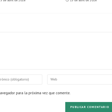
15 de abril de 2016
15 de abril de 2016
Introduce
la
URL
navegador para la próxima vez que comente.
de
tu
web