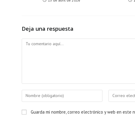
15 de abril de 2016
Deja una respuesta
Comentario
Introduce
Introduce
tu
tu
nombre
dirección
Guarda mi nombre, correo electrónico y web en este 
o
de
nombre
correo
de
electrónico