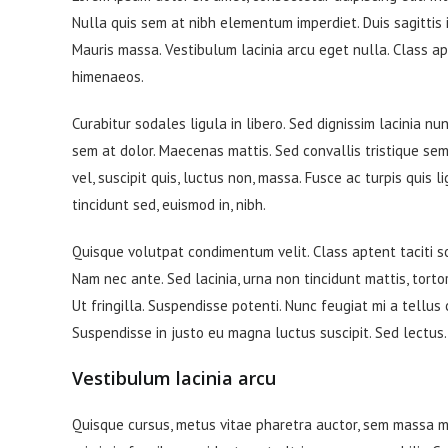
entrada:
entrada:
entrada:
entrada:
Nulla quis sem at nibh elementum imperdiet. Duis sagittis
Mauris massa. Vestibulum lacinia arcu eget nulla. Class ap
himenaeos.
Curabitur sodales ligula in libero. Sed dignissim lacinia n
sem at dolor. Maecenas mattis. Sed convallis tristique sem. 
vel, suscipit quis, luctus non, massa. Fusce ac turpis quis 
tincidunt sed, euismod in, nibh.
Quisque volutpat condimentum velit. Class aptent taciti s
Nam nec ante. Sed lacinia, urna non tincidunt mattis, tortor
Ut fringilla. Suspendisse potenti. Nunc feugiat mi a tellus
Suspendisse in justo eu magna luctus suscipit. Sed lectus
Vestibulum lacinia arcu
Quisque cursus, metus vitae pharetra auctor, sem massa 