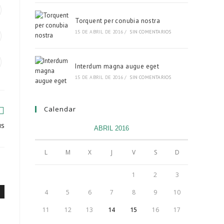
Torquent per conubia nostra
15 DE ABRIL DE 2016
/
SIN COMENTARIOS
Interdum magna augue eget
15 DE ABRIL DE 2016
/
SIN COMENTARIOS
Calendar
us
ABRIL 2016
L
M
X
J
V
S
D
1
2
3
4
5
6
7
8
9
10
11
12
13
14
15
16
17