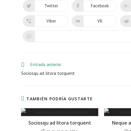
Twitter
Facebook
Se
Se
abre
abre
en
en
una
una
Viber
VK
Se
Se
nueva
nueva
abre
abre
ventana
ventana
en
en
una
una
nueva
nueva
ventana
ventana
Leer
Entrada anterior
más
Sociosqu ad litora torquent
artículos
TAMBIÉN PODRÍA GUSTARTE
Sociosqu ad litora torquent
Neque ad