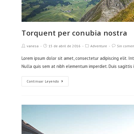
Torquent per conubia nostra
Autor
Publicación
Categoría
Comentarios
vanesa
15 de abril de 2016
Adventure
Sin comen
de
de
de
de
la
la
la
la
Lorem ipsum dolor sit amet, consectetur adipiscing elit. In
entrada:
entrada:
entrada:
entrada:
Nulla quis sem at nibh elementum imperdiet. Duis sagittis
Torquent
Continuar Leyendo
per
conubia
nostra