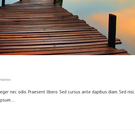
s
ntarios
teger nec odio. Praesent libero. Sed cursus ante dapibus diam. Sed nisi.
 ipsum.…