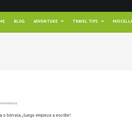
ME
BLOG
ADVENTURE
TRAVEL TIPS
MISCEL
rios
omentarios
 o bórrala, ¡luego empieza a escribir!