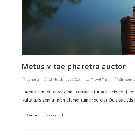
Metus vitae pharetra auctor
Autor
Publicación
Categoría
Comentario
vanesa
15 de abril de 2016
Travel Tips
Sin come
de
de
de
de
la
la
la
la
Lorem ipsum dolor sit amet, consectetur adipiscing elit. In
entrada:
entrada:
entrada:
entrada:
Nulla quis sem at nibh elementum imperdiet. Duis sagittis
Metus
Continuar Leyendo
vitae
pharetra