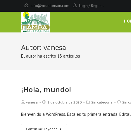
Saltar
info@yourdomain.com
Login
/
Register
al
contenido
HO
Autor:
vanesa
El autor ha escrito 13 artículos
¡Hola, mundo!
Autor
Publicación
Categoría
Comenta
vanesa
1 de octubre de 2020
Sin categoría
Sin c
de
de
de
de
la
la
la
la
Bienvenido a WordPress. Esta es tu primera entrada. Edítala
entrada:
entrada:
entrada:
entrada:
¡Hola,
Continuar Leyendo