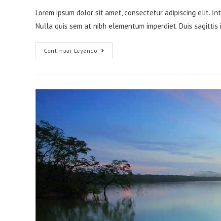
de
de
de
de
la
la
la
la
Lorem ipsum dolor sit amet, consectetur adipiscing elit. In
entrada:
entrada:
entrada:
entrada:
Nulla quis sem at nibh elementum imperdiet. Duis sagittis
Interdum
Continuar Leyendo
magna
augue
eget