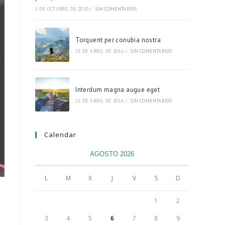
1 DE OCTUBRE DE 2020
/
SIN COMENTARIOS
Torquent per conubia nostra
15 DE ABRIL DE 2016
/
SIN COMENTARIOS
Interdum magna augue eget
15 DE ABRIL DE 2016
/
SIN COMENTARIOS
Calendar
AGOSTO 2026
L
M
X
J
V
S
D
1
2
3
4
5
6
7
8
9