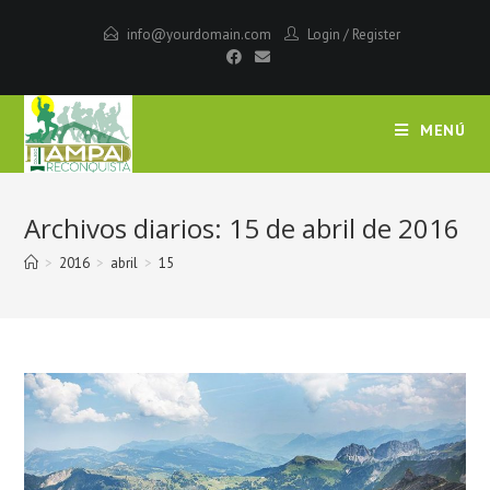
Saltar
info@yourdomain.com
Login
/
Register
al
contenido
MENÚ
Archivos diarios: 15 de abril de 2016
>
2016
>
abril
>
15