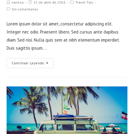
Autor
Publicación
Categoría
vanesa
15 de abril de 2016
Travel Tips
de
de
de
Comentarios
Sin comentarios
la
la
la
de
entrada:
entrada:
entrada:
la
Lorem ipsum dolor sit amet, consectetur adipiscing elit.
entrada:
Integer nec odio. Praesent libero. Sed cursus ante dapibus
diam. Sed nisi. Nulla quis sem at nibh elementum imperdiet.
Duis sagittis ipsum.…
Metus
Continuar Leyendo
vitae
pharetra
auctor