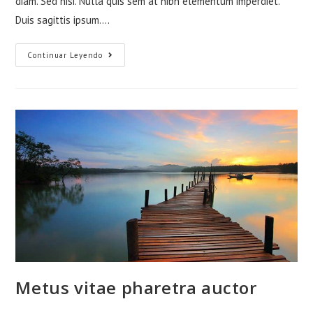
diam. Sed nisi. Nulla quis sem at nibh elementum imperdiet.
Duis sagittis ipsum.…
Interdum
Continuar Leyendo
magna
augue
eget
Metus vitae pharetra auctor