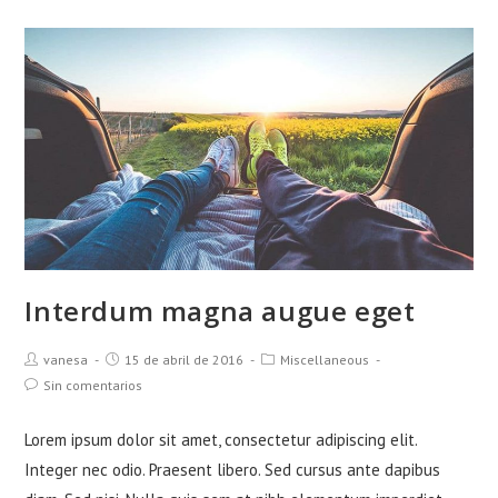
nostra
Interdum magna augue eget
Autor
Publicación
Categoría
vanesa
15 de abril de 2016
Miscellaneous
de
de
de
Comentarios
Sin comentarios
la
la
la
de
entrada:
entrada:
entrada:
la
Lorem ipsum dolor sit amet, consectetur adipiscing elit.
entrada:
Integer nec odio. Praesent libero. Sed cursus ante dapibus