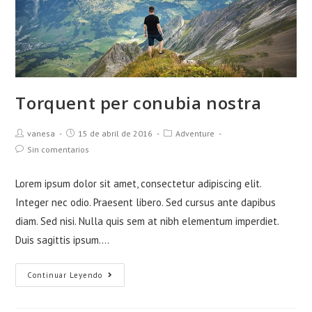
Torquent per conubia nostra
Autor
Publicación
Categoría
vanesa
15 de abril de 2016
Adventure
de
de
de
Comentarios
Sin comentarios
la
la
la
de
entrada:
entrada:
entrada:
la
Lorem ipsum dolor sit amet, consectetur adipiscing elit.
entrada:
Integer nec odio. Praesent libero. Sed cursus ante dapibus
diam. Sed nisi. Nulla quis sem at nibh elementum imperdiet.
Duis sagittis ipsum.…
Torquent
Continuar Leyendo
per
conubia