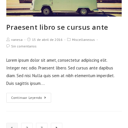
Praesent libro se cursus ante
Autor
Publicación
Categoría
vanesa
15 de abril de 2016
Miscellaneous
de
de
de
Comentarios
Sin comentarios
la
la
la
de
entrada:
entrada:
entrada:
la
Lorem ipsum dolor sit amet, consectetur adipiscing elit.
entrada:
Integer nec odio. Praesent libero. Sed cursus ante dapibus
diam. Sed nisi. Nulla quis sem at nibh elementum imperdiet.
Duis sagittis ipsum.…
Praesent
Continuar Leyendo
libro
se
cursus
ante